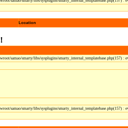
t/samao/smarty/libs/sysplugins/smarty_internal_templatebase.php(157) : ev
Location
！
t/samao/smarty/libs/sysplugins/smarty_internal_templatebase.php(157) : ev
t/samao/smarty/libs/sysplugins/smarty_internal_templatebase.php(157) : ev