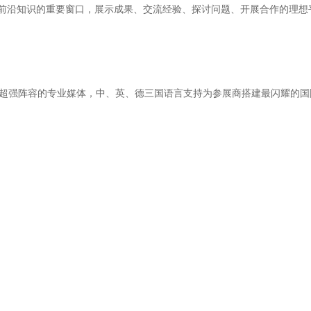
前沿知识的重要窗口，展示成果、交流经验、探讨问题、开展合作的理想
)向海外直播，超强阵容的专业媒体，中、英、德三国语言支持为参展商搭建最闪耀的