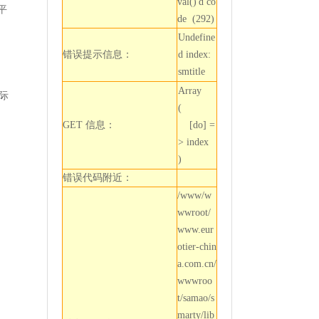
val()'d co
平
de (292)
Undefine
错误提示信息：
d index: 
smtitle
Array

国际
(

GET 信息：
    [do] =
> index

错误代码附近：
/www/w
wwroot/
www.eur
otier-chin
a.com.cn/
wwwroo
t/samao/s
marty/lib