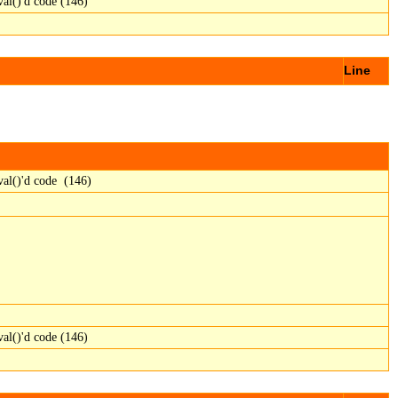
al()'d code (146)
Line
al()'d code (146)
al()'d code (146)