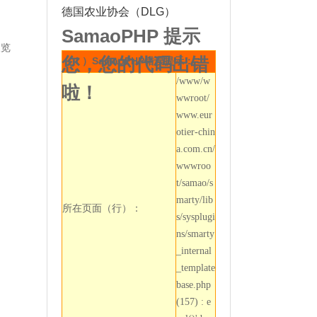
德国农业协会（DLG）
SamaoPHP 提示
展览
您，您的代码出错
（！）SamaoPHP错误提示：
/www/w
啦！
wwroot/
www.eur
otier-chin
a.com.cn/
wwwroo
t/samao/s
marty/lib
所在页面（行）：
s/sysplugi
ns/smarty
_internal
_template
base.php
(157) : e