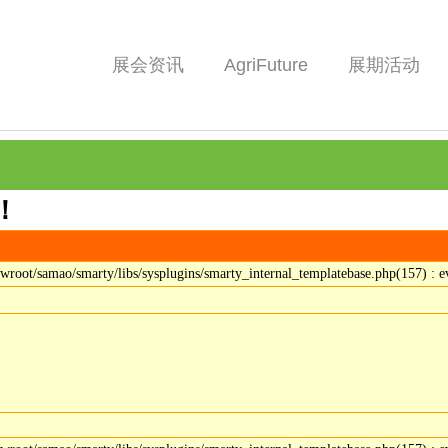
展会资讯
AgriFuture
展期活动
！
t/samao/smarty/libs/sysplugins/smarty_internal_templatebase.php(157) : ev