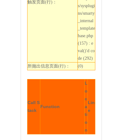
触发页面(行)：
s/sysplugi
ns/smarty
_internal
_template
base.php
(157) : e
val()'d co
de (292)
所抛出信息页面(行)：
(0)
L
o
c
Call S
Lin
Function
a
tack
e
ti
o
n