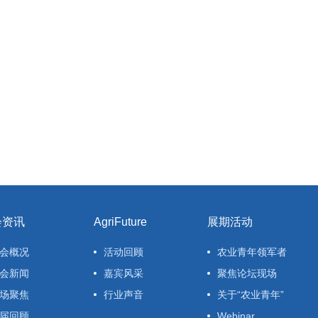
会资讯
AgriFuture
展期活动
会概况
活动回顾
农业青年领军者
会新闻
嘉宾风采
聚焦论坛现场
场聚焦
行业声音
关于“农业青年”
届回顾
Webinar